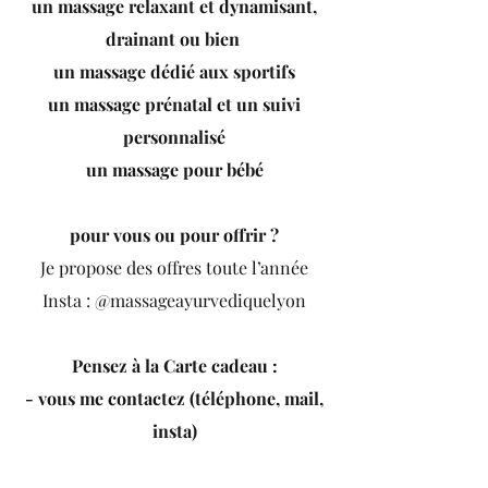
un massage relaxant et dynamisant,
drainant ou bien
un massage dédié aux sportifs
un massage prénatal et un suivi
personnalisé
un massage pour bébé
pour vous ou pour offrir ?
Je propose des offres toute l’année
Insta : @massageayurvediquelyon
Pensez à la Carte cadeau :
- vous me contactez (téléphone, mail,
insta)
- vous m’indiquez la durée souhaitée